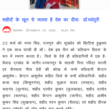
शहीदों के खून से जलता है देश का दीया- डॉ.मधेपुरी
ADMIN
MARCH 23, 2026 , 10:23 PM
23 मार्च को भगत सिंह, राजगुरु और सुखदेव को ब्रिटिश हुकूमत
ने एक साथ फांसी दी थी। देश इस दिन को ‘बलिदान दिवस’ के
रूप में स्मरण करता है। जिले के ऐसे ही बलिदानियों में एक है-
घैलाढ प्रखंड के जागीर-परमानपुर के साहसी पिता रविंद्र भारती
एवं वीरमाता गीता देवी की कोख से जन्मे बलिदानी कैप्टन
आशुतोष। कैप्टन आशुतोष सहित जिले के सभी बलिदानियों- शहीद
बाजा साह (किशुनगंज), शहीद चुल्हाय यादव (मनहरा), शहीद
सदानंद (धुरगांव), शहीद प्रमोद कुमार (फुलकाहा), शहीद प्रमोद
कुमार (चामगढ), शहीद कैप्टन आशुतोष (जागीर), शहीद आशीष
कुमार सिंह (सुखासन), शहीद पवन कुमार (घैलाढ) एवं शहीद दीपक
कुमार (घोषई) को लोग सदैव याद करते रहेंगे।