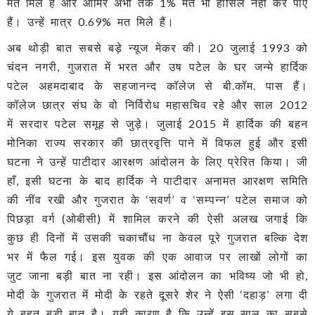
मत मिले हैं और आमिर अभी तक 1% मत भी हासिल नहीं कर पाए
हैं। उन्हें मात्र 0.69% मत मिले हैं।
अब थोड़ी बात सबसे बड़े न्यूज मेकर की। 20 जुलाई 1993 को
चंदन नगरी, गुजरात में भरत और उष पटेल के घर जन्मे हार्दिक
पटेल अहमदाबाद के सहजानन्द कॉलेज से बी.कॉम. पास हैं।
कॉलेज छात्र संघ के वो निर्विरोध महासचिव रहे और साल 2012
में सरदार पटेल समूह से जुड़े। जुलाई 2015 में हार्दिक की बहन
मोनिका राज्य सरकार की छात्रवृत्ति पाने में विफल हुई और इसी
घटना ने उन्हें पाटीदार आरक्षण आंदोलन के लिए प्रेरित किया। जी
हाँ, इसी घटना के बाद हार्दिक ने पाटीदार अनामत आरक्षण समिति
की नींव रखी और गुजरात के ‘सवर्ण’ व ‘सम्पन्न’ पटेल समाज को
पिछड़ा वर्ग (ओबीसी) में शामिल करने की ऐसी अलख जगाई कि
कुछ ही दिनों में उसकी चकाचौंध ना केवल पूरे गुजरात बल्कि देश
भर में फैल गई। इस युवक की एक आवाज पर लाखों लोगों का
जुट जाना बड़ी बात ना रही। इस आंदोलन का भविष्य जो भी हो,
मोदी के गुजरात में मोदी के रहते दूसरे शेर ने ऐसी ‘दहाड़’ लगा दी
ये बहुत बड़ी बात है। यही कारण है कि उन्हें इस साल का सबसे