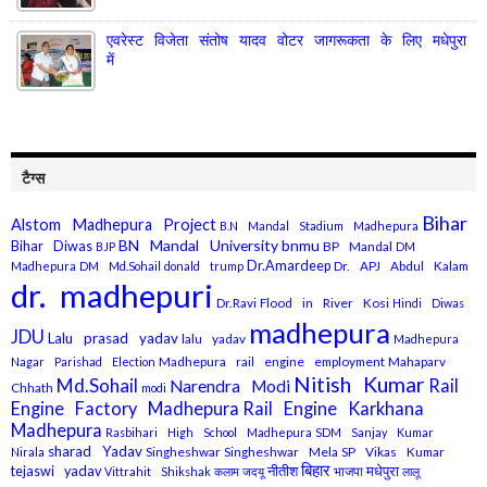
एवरेस्ट विजेता संतोष यादव वोटर जागरूकता के लिए मधेपुरा
में
टैग्स
Bihar
Alstom Madhepura Project
B.N Mandal Stadium Madhepura
BN Mandal University
bnmu
Bihar Diwas
BP Mandal
BJP
DM
Dr.Amardeep
Dr. APJ Abdul Kalam
Madhepura
DM Md.Sohail
donald trump
dr. madhepuri
Dr.Ravi
Flood in River Kosi
Hindi Diwas
madhepura
JDU
Lalu prasad yadav
lalu yadav
Madhepura
Madhepura rail engine employment
Mahaparv
Nagar Parishad Election
Nitish Kumar
Md.Sohail
Rail
Narendra Modi
Chhath
modi
Engine Factory Madhepura
Rail Engine Karkhana
Madhepura
Rasbihari High School Madhepura
SDM Sanjay Kumar
sharad Yadav
Singheshwar
Singheshwar Mela
SP Vikas Kumar
Nirala
बिहार
मधेपुरा
tejaswi yadav
नीतीश
भाजपा
Vittrahit Shikshak
कलाम
जदयू
लालू