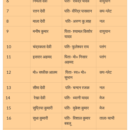
6
निर्मला देवी
पति- रविंद्र यादव
वायुयान
7
रतन देवी
पति- वीरेंद्र पासवान
कप-प्लेट
8
माला देवी
पति- अरुण कु.साह
नल
9
मनीष कुमार
पिता- श्यामल किशोर
वायुयान
यादव
10
चंद्रकला देवी
पति- फुलेश्वर राय
पतंग
11
इसरार अहमद
पिता- मो० निसार
पतंग
अहमद
12
मो० सफीक आलम
पिता- स्व० मो०
कप-प्लेट
सुभान
13
सीमा देवी
पति- चन्दन रजक
नल
14
रेखा देवी
पति- ध्यानी यादव
मेज
15
सुप्रिया कुमारी
पति- मुकेश कुमार
मेज
16
सुधा कुमारी
पति- विशाल कुमार
ताला-चाभी
बबलू