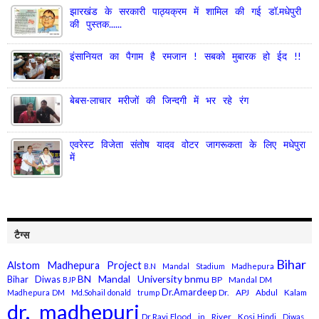
झारखंड के सरकारी पाठ्यक्रम में शामिल की गई डॉ.मधेपुरी
की पुस्तक......
इंसानियत का पैगाम है रमजान ! सबको मुबारक हो ईद !!
बेबस-लाचार मरीजों की जिन्दगी में भर रहे रंग
एवरेस्ट विजेता संतोष यादव वोटर जागरूकता के लिए मधेपुरा
में
टैग्स
Bihar
Alstom Madhepura Project
B.N Mandal Stadium Madhepura
BN Mandal University
bnmu
Bihar Diwas
BP Mandal
BJP
DM
Dr.Amardeep
Dr. APJ Abdul Kalam
Madhepura
DM Md.Sohail
donald trump
dr. madhepuri
Dr.Ravi
Flood in River Kosi
Hindi Diwas