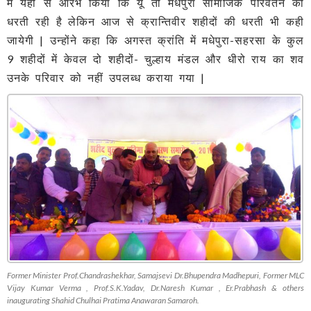
में यहीं से आरंभ किया कि यूँ तो मधेपुरा सामाजिक परिवर्तन की
धरती रही है लेकिन आज से क्रान्तिवीर शहीदों की धरती भी कही
जायेगी | उन्होंने कहा कि अगस्त क्रांति में मधेपुरा-सहरसा के कुल
9 शहीदों में केवल दो शहीदों- चुल्हाय मंडल और धीरो राय का शव
उनके परिवार को नहीं उपलब्ध कराया गया |
Former Minister Prof.Chandrashekhar, Samajsevi Dr.Bhupendra Madhepuri, Former MLC
Vijay Kumar Verma , Prof.S.K.Yadav, Dr.Naresh Kumar , Er.Prabhash & others
inaugurating Shahid Chulhai Pratima Anawaran Samaroh.