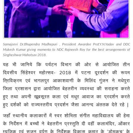
Samajsevi Dr.Bhupendra Madhepuri , President Awardee Prof.Y.N.Yadav and DDC
Mukesh Kumar giving momento to NDC Rajneesh Roy for the best arrangements of
Singheshwar Mahotsav 2018.
यह भी जानिये कि पर्यटन विभाग की ओर से आयोजित तीन
दिवसीय सिंहेश्वर महोत्सव- 2018 में पटना दूरदर्शन की रूपम
त्रिविक्रम एवं भागलपुर आकाशवाणी के मिलिंद गुंजन ने मधेपुरा
जिला प्रशासन द्वारा आयोजित बेहतरीन व्यवस्था की सराहना करते
हुए तथा अपनी खूबसूरत कला एवं मधुर आवाज का प्रदर्शन करते
हुए दर्शकों को राज्यस्तरीय प्रदर्शन जैसा आनन्द अंततक देते रहे |
जहाँ स्थानीय कलाकारों में स्वर शोभिता संगीत महाविद्यालय की हेमा
के निर्देशन में बच्चों ने बेहतरीन प्रस्तुति दी वहीं कलामंदिर, ओंकार
म्यूजिक एवं सृजन दर्पण के निर्देशक विकास कुमार के ‘डोमकच’ के