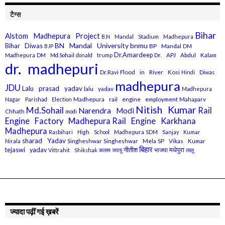
टैग्स
Bihar
Alstom Madhepura Project
B.N Mandal Stadium Madhepura
BN Mandal University
bnmu
Bihar Diwas
BP Mandal
BJP
DM
Dr.Amardeep
Dr. APJ Abdul Kalam
Madhepura
DM Md.Sohail
donald trump
dr. madhepuri
Dr.Ravi
Flood in River Kosi
Hindi Diwas
madhepura
JDU
Lalu prasad yadav
lalu yadav
Madhepura
Madhepura rail engine employment
Mahaparv
Nagar Parishad Election
Nitish Kumar
Md.Sohail
Rail
Narendra Modi
Chhath
modi
Engine Factory Madhepura
Rail Engine Karkhana
Madhepura
Rasbihari High School Madhepura
SDM Sanjay Kumar
sharad Yadav
Singheshwar
Singheshwar Mela
SP Vikas Kumar
Nirala
बिहार
मधेपुरा
tejaswi yadav
नीतीश
भाजपा
Vittrahit Shikshak
कलाम
जदयू
लालू
ज्यादा पढ़ीं गई ख़बरें