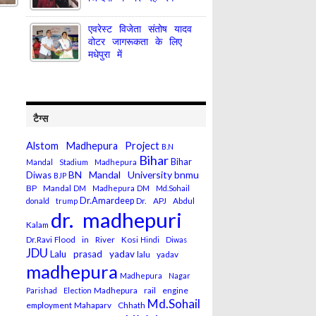
एवरेस्ट विजेता संतोष यादव
वोटर जागरूकता के लिए
मधेपुरा में
टैग्स
Alstom Madhepura Project
B.N
Bihar
Bihar
Mandal Stadium Madhepura
BN Mandal University
bnmu
Diwas
BJP
BP Mandal
DM Madhepura
DM Md.Sohail
Dr.Amardeep
Dr. APJ Abdul
donald trump
dr. madhepuri
Kalam
Dr.Ravi
Flood in River Kosi
Hindi Diwas
JDU
Lalu prasad yadav
lalu yadav
madhepura
Madhepura Nagar
Madhepura rail engine
Parishad Election
Md.Sohail
employment
Mahaparv Chhath