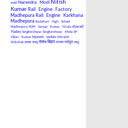
Nitish
Narendra Modi
modi
Kumar
Rail Engine Factory
Madhepura
Rail Engine Karkhana
Madhepura
Rasbihari High School
sharad
Madhepura
SDM Sanjay Kumar Nirala
Yadav
Singheshwar
Singheshwar Mela
SP
Vikas Kumar
tejaswi yadav
Vittrahit
बिहार
मधेपुरा
नीतीश
भाजपा
Shikshak
कलाम
जदयू
लालू