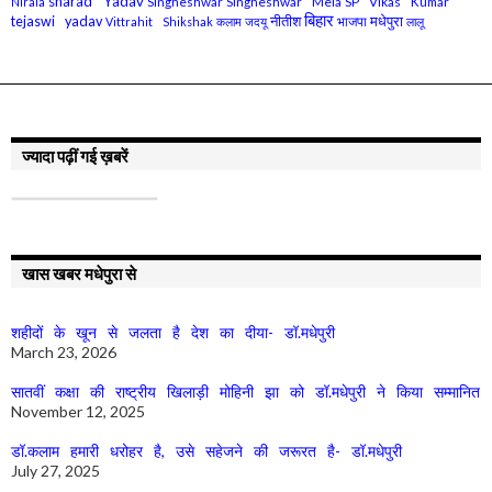
sharad Yadav
Singheshwar
Singheshwar Mela
SP Vikas Kumar
Nirala
बिहार
मधेपुरा
tejaswi yadav
नीतीश
भाजपा
Vittrahit Shikshak
कलाम
जदयू
लालू
ज्यादा पढ़ीं गई ख़बरें
खास खबर मधेपुरा से
शहीदों के खून से जलता है देश का दीया- डॉ.मधेपुरी
March 23, 2026
सातवीं कक्षा की राष्ट्रीय खिलाड़ी मोहिनी झा को डॉ.मधेपुरी ने किया सम्मानित
November 12, 2025
डॉ.कलाम हमारी धरोहर है, उसे सहेजने की जरूरत है- डॉ.मधेपुरी
July 27, 2025