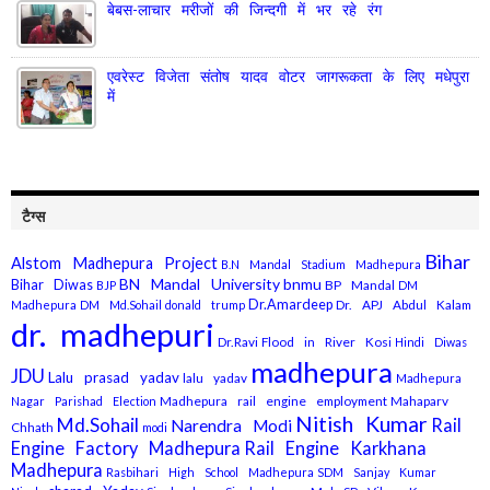
बेबस-लाचार मरीजों की जिन्दगी में भर रहे रंग
एवरेस्ट विजेता संतोष यादव वोटर जागरूकता के लिए मधेपुरा
में
टैग्स
Bihar
Alstom Madhepura Project
B.N Mandal Stadium Madhepura
BN Mandal University
bnmu
Bihar Diwas
BP Mandal
BJP
DM
Dr.Amardeep
Dr. APJ Abdul Kalam
Madhepura
DM Md.Sohail
donald trump
dr. madhepuri
Dr.Ravi
Flood in River Kosi
Hindi Diwas
madhepura
JDU
Lalu prasad yadav
lalu yadav
Madhepura
Madhepura rail engine employment
Mahaparv
Nagar Parishad Election
Nitish Kumar
Md.Sohail
Rail
Narendra Modi
Chhath
modi
Engine Factory Madhepura
Rail Engine Karkhana
Madhepura
Rasbihari High School Madhepura
SDM Sanjay Kumar