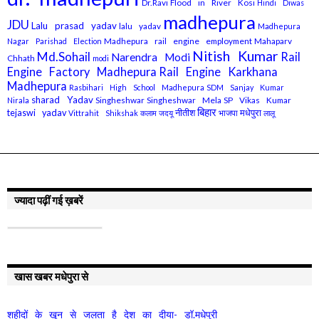
Dr.Ravi
Flood in River Kosi
Hindi Diwas
madhepura
JDU
Lalu prasad yadav
lalu yadav
Madhepura
Madhepura rail engine employment
Mahaparv
Nagar Parishad Election
Nitish Kumar
Md.Sohail
Rail
Narendra Modi
Chhath
modi
Engine Factory Madhepura
Rail Engine Karkhana
Madhepura
Rasbihari High School Madhepura
SDM Sanjay Kumar
sharad Yadav
Singheshwar
Singheshwar Mela
SP Vikas Kumar
Nirala
बिहार
मधेपुरा
tejaswi yadav
नीतीश
भाजपा
Vittrahit Shikshak
कलाम
जदयू
लालू
ज्यादा पढ़ीं गई ख़बरें
खास खबर मधेपुरा से
शहीदों के खून से जलता है देश का दीया- डॉ.मधेपुरी