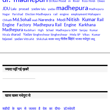
Dr.Ravi
Flood in River Kosi
Hindi Diwas
madhepura
JDU
Lalu prasad yadav
lalu yadav
Madhepura
Madhepura rail engine employment
Mahaparv
Nagar Parishad Election
Nitish Kumar
Md.Sohail
Rail
Narendra Modi
Chhath
modi
Engine Factory Madhepura
Rail Engine Karkhana
Madhepura
Rasbihari High School Madhepura
SDM Sanjay Kumar
sharad Yadav
Singheshwar
Singheshwar Mela
SP Vikas Kumar
Nirala
बिहार
मधेपुरा
tejaswi yadav
नीतीश
भाजपा
Vittrahit Shikshak
कलाम
जदयू
लालू
ज्यादा पढ़ीं गई ख़बरें
खास खबर मधेपुरा से
शहीदों के खून से जलता है देश का दीया- डॉ.मधेपुरी