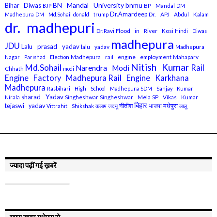
BN Mandal University
bnmu
Bihar Diwas
BP Mandal
BJP
DM
Dr.Amardeep
Dr. APJ Abdul Kalam
Madhepura
DM Md.Sohail
donald trump
dr. madhepuri
Dr.Ravi
Flood in River Kosi
Hindi Diwas
madhepura
JDU
Lalu prasad yadav
lalu yadav
Madhepura
Madhepura rail engine employment
Mahaparv
Nagar Parishad Election
Nitish Kumar
Md.Sohail
Rail
Narendra Modi
Chhath
modi
Engine Factory Madhepura
Rail Engine Karkhana
Madhepura
Rasbihari High School Madhepura
SDM Sanjay Kumar
sharad Yadav
Singheshwar
Singheshwar Mela
SP Vikas Kumar
Nirala
बिहार
मधेपुरा
tejaswi yadav
नीतीश
भाजपा
Vittrahit Shikshak
कलाम
जदयू
लालू
ज्यादा पढ़ीं गई ख़बरें
खास खबर मधेपुरा से