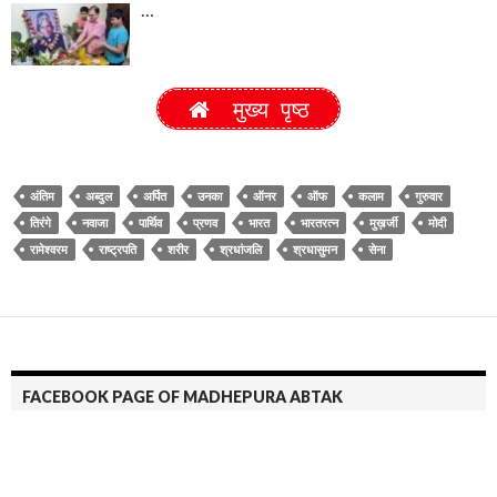
…
मुख्य पृष्ठ
अंतिम
अब्दुल
अर्पित
उनका
ऑनर
ऑफ
कलाम
गुरुवार
तिरंगे
नवाजा
पार्थिव
प्रणव
भारत
भारतरत्न
मुख़र्जी
मोदी
रामेश्वरम
राष्ट्रपति
शरीर
श्रधांजलि
श्रधासुमन
सेना
FACEBOOK PAGE OF MADHEPURA ABTAK