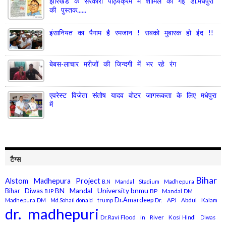
झारखंड के सरकारी पाठ्यक्रम में शामिल की गई डॉ.मधेपुरी
की पुस्तक......
इंसानियत का पैगाम है रमजान ! सबको मुबारक हो ईद !!
बेबस-लाचार मरीजों की जिन्दगी में भर रहे रंग
एवरेस्ट विजेता संतोष यादव वोटर जागरूकता के लिए मधेपुरा
में
टैग्स
Bihar
Alstom Madhepura Project
B.N Mandal Stadium Madhepura
BN Mandal University
bnmu
Bihar Diwas
BP Mandal
BJP
DM
Dr.Amardeep
Dr. APJ Abdul Kalam
Madhepura
DM Md.Sohail
donald trump
dr. madhepuri
Dr.Ravi
Flood in River Kosi
Hindi Diwas